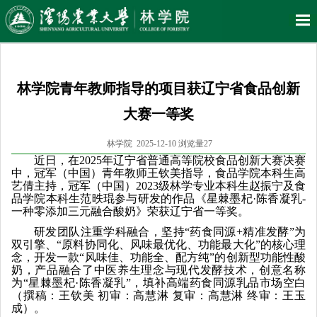
林学院青年教师指导的项目获辽宁省食品创新
大赛一等奖
林学院 2025-12-10 浏览量
27
近日，在
2025
年辽宁省普通高等院校食品创新大赛决赛
中，冠军（中国）青年教师王钦美指导，食品学院本科生高
艺倩主持，冠军（中国）
2023
级林学专业本科生赵振宁及食
品学院本科生范昳琨参与研发的作品《星棘墨杞·陈香凝乳
-
一种零添加三元融合酸奶》荣获辽宁省一等奖。
研发团队注重学科融合，坚持“药食同源
+
精准发酵”为
双引擎、“原料协同化、风味最优化、功能最大化”的核心理
念，开发一款“风味佳、功能全、配方纯”的创新型功能性酸
奶，产品融合了中医养生理念与现代发酵技术，创意名称
为
“
星棘墨杞
·
陈香凝乳
”
，填补高端药食同源乳品市场空白
（撰稿：王钦美 初审：高慧淋 复审：高慧淋 终审：王玉
成）。