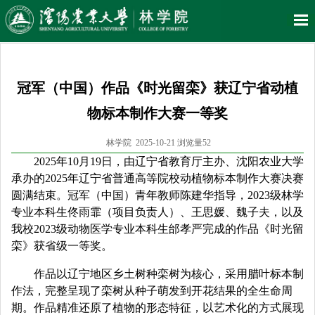
冠军（中国）作品《时光留栾》获辽宁省动植
物标本制作大赛一等奖
林学院 2025-10-21 浏览量
52
2025
年
10
月
19
日，由辽宁省教育厅主办、沈阳农业大学
承办的
2025
年辽宁省普通高等院校动植物标本制作大赛决赛
圆满结束。冠军（中国）青年教师陈建华指导，
2023
级林学
专业本科生佟雨霏（项目负责人）、王思媛、魏子夫，以及
我校
2023
级动物医学专业本科生邰孝严完成的作品《时光留
栾》获省级一等奖。
作品以辽宁地区乡土树种栾树为核心，采用腊叶标本制
作法，完整呈现了栾树从种子萌发到开花结果的全生命周
期。作品精准还原了植物的形态特征，以艺术化的方式展现