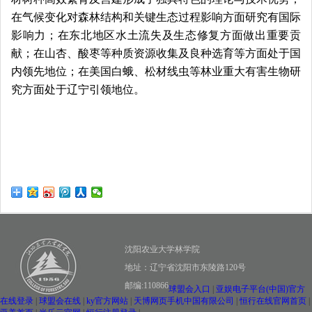
在气候变化对森林结构和关键生态过程影响方面研究有国际
影响力；在东北地区水土流失及生态修复方面做出重要贡
献；在山杏、酸枣等种质资源收集及良种选育等方面处于国
内领先地位；在美国白蛾、松材线虫等林业重大有害生物研
究方面处于辽宁引领地位。
沈阳农业大学林学院
地址：辽宁省沈阳市东陵路120号
邮编:110866
球盟会入口
|
亚娱电子平台(中国)官方
在线登录
|
球盟会在线
|
ky官方网站
|
天博网页手机中国有限公司
|
恒行在线官网首页
|