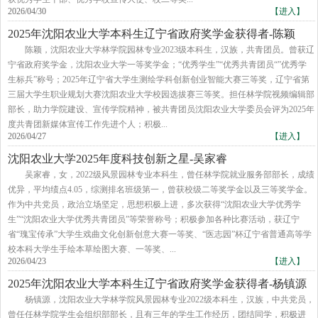
2026/04/30
【进入】
2025年沈阳农业大学本科生辽宁省政府奖学金获得者-陈颖
陈颖，沈阳农业大学林学院园林专业2023级本科生，汉族，共青团员。曾获辽
宁省政府奖学金，沈阳农业大学一等奖学金；“优秀学生”“优秀共青团员“”优秀学
生标兵”称号；2025年辽宁省大学生测绘学科创新创业智能大赛三等奖，辽宁省第
三届大学生职业规划大赛沈阳农业大学校园选拔赛三等奖。担任林学院视频编辑部
部长，助力学院建设、宣传学院精神，被共青团员沈阳农业大学委员会评为2025年
度共青团新媒体宣传工作先进个人；积极...
2026/04/27
【进入】
沈阳农业大学2025年度科技创新之星-吴家睿
吴家睿，女，2022级风景园林专业本科生，曾任林学院就业服务部部长，成绩
优异，平均绩点4.05，综测排名班级第一，曾获校级二等奖学金以及三等奖学金。
作为中共党员，政治立场坚定，思想积极上进，多次获得“沈阳农业大学优秀学
生”“沈阳农业大学优秀共青团员”等荣誉称号；积极参加各种比赛活动，获辽宁
省“瑰宝传承”大学生戏曲文化创新创意大赛一等奖、“医志园”杯辽宁省普通高等学
校本科大学生手绘本草绘图大赛、一等奖、...
2026/04/23
【进入】
2025年沈阳农业大学本科生辽宁省政府奖学金获得者-杨镇源
杨镇源，沈阳农业大学林学院风景园林专业2022级本科生，汉族，中共党员，
曾任任林学院学生会组织部部长，且有三年的学生工作经历，团结同学，积极进