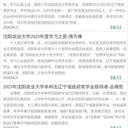
取；学习认真上进，获得三年沈阳农业大学奖学金，并获得2024-2025年辽宁省政
府奖学金，学年绩点4.45，位列专业第一，多门专业课达到95分以上。大一学年以
总分609分和565分通过大学英语四、六级考试，积极参加各项竞赛，并在2023年、
2024年、2025年连续代表沈阳农业大学参加“外研...
2026/04/22
【进入】
沈阳农业大学2025年度学习之星-傅方琳
个人简介傅方琳，女，2022级风景园林专业本科生，中共党员曾任林学院学生
会主席团成员、沈阳农业大学第六十八届学生会委员会成员。思想上积极进取，综
合素质高，获“沈阳农业大学十佳大学生”、“优秀共青团员”、“优秀学生标兵”等称
号。学习上认真刻苦，曾连续两年位列专业第一，曾获国家奖学金、辽宁省政府奖
学金，通过大学英语四六级考试。积极参与竞赛，获省级奖项3项；参与国家级科
研项目1项、省级3项，主持大学生创新创...
2026/04/21
【进入】
2025年沈阳农业大学本科生辽宁省政府奖学金获得者-丛颂哲
丛颂哲，沈阳农业大学林学院园林专业2022级本科生，汉族，共青团员。现任
团支部书记兼班长，上学年平均绩点4.19，学业与综评成绩均列专业第一。大一通
过英语四六级、大三通过全国计算机二级考试，荣获辽宁省政府奖学金。科创成果
显著，本学年累计获国家级奖项3项、省级7项及校级7项。英语能力突出，多次在
外研社等竞赛中斩获国级、省级荣誉；专业实践方面，在“蓝桥杯”“文科杯”等计算
机设计赛事中均取得优异成绩。积极投身社...