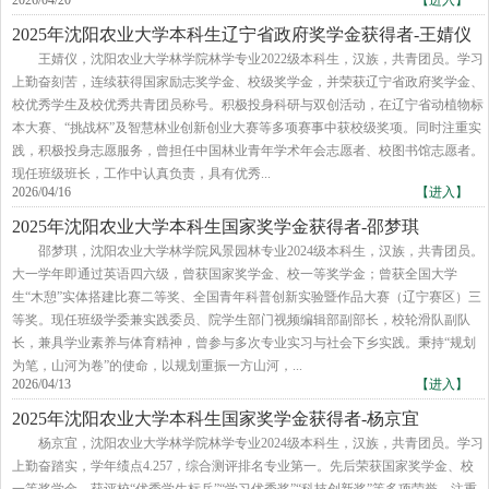
2026/04/20
【进入】
2025年沈阳农业大学本科生辽宁省政府奖学金获得者-王婧仪
王婧仪，沈阳农业大学林学院林学专业2022级本科生，汉族，共青团员。学习
上勤奋刻苦，连续获得国家励志奖学金、校级奖学金，并荣获辽宁省政府奖学金、
校优秀学生及校优秀共青团员称号。积极投身科研与双创活动，在辽宁省动植物标
本大赛、“挑战杯”及智慧林业创新创业大赛等多项赛事中获校级奖项。同时注重实
践，积极投身志愿服务，曾担任中国林业青年学术年会志愿者、校图书馆志愿者。
现任班级班长，工作中认真负责，具有优秀...
2026/04/16
【进入】
2025年沈阳农业大学本科生国家奖学金获得者-邵梦琪
邵梦琪，沈阳农业大学林学院风景园林专业2024级本科生，汉族，共青团员。
大一学年即通过英语四六级，曾获国家奖学金、校一等奖学金；曾获全国大学
生“木憩”实体搭建比赛二等奖、全国青年科普创新实验暨作品大赛（辽宁赛区）三
等奖。现任班级学委兼实践委员、院学生部门视频编辑部副部长，校轮滑队副队
长，兼具学业素养与体育精神，曾参与多次专业实习与社会下乡实践。秉持“规划
为笔，山河为卷”的使命，以规划重振一方山河，...
2026/04/13
【进入】
2025年沈阳农业大学本科生国家奖学金获得者-杨京宜
杨京宜，沈阳农业大学林学院林学专业2024级本科生，汉族，共青团员。学习
上勤奋踏实，学年绩点4.257，综合测评排名专业第一。先后荣获国家奖学金、校