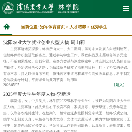
当前位置:
冠军体育首页
>
人才培养
>
优秀学生
沈阳农业大学就业创业典型人物-周山莉
主要事迹迷茫探索，终有所向大一、大二期间，虽对未来发展方向感到迷茫，
但始终保持积极进取的姿态。通过参与学生工作、课程实践及志愿服务等多元途
径，不断积累经验、自我审视。在多方尝试与深度探索中，体会到公职人员的责任
与价值，坚定选择考公之路，为后续备考确立了清晰的目标，打下了坚实的基础。
有条不紊，持之以恒备考初期，依托官方渠道与权威平台高效收集信息，科学制定
分阶段备考计划，平衡课业与复习节奏，利用课...
2026/05/07
【进入】
2025年度大学生年度人物-李新运
李新运，女，中共党员，林学院2022级林学专业学生，被评为沈阳农业大学年
度人物。主要事迹：她先天性右手发育不良，家境贫寒，母亲早逝，父亲年迈患
癌，仅靠务农维持生计。在校期间，她常往返家校照料父亲就医，始终乐观坚韧。
她学习上刻苦认真，积极参与各类竞赛、文体与志愿活动，助力学校招生宣传；工
作中，她曾任班级宣传委员、学院社团工作管理部部长，认真负责，表现突出。曾
获优秀学生干部、优秀学校宣传大使、校二等奖...