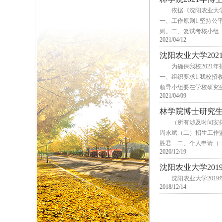
​依据《沈阳农业大
一、工作原则1.坚持公
则。二、复试考核小组（
2021/04/12
沈阳农业大学20
​为确保我校202
一、组织要求1.我校
领导小组要在学校研究生
2021/04/09
林学院博士研究
​（所有涉及时间安
周永斌（二）招生工作监
胜君 二、个人申请（一
2020/12/19
沈阳农业大学20
​沈阳农业大学20
2018/12/14