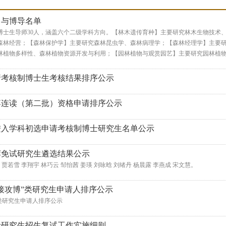
向与博导名单
博士生导师30人，涵盖六个二级学科方向。【林木遗传育种】主要研究林木生物技术
森林经营；【森林保护学】主要研究森林昆虫学、森林病理学；【森林经理学】主要
林植物多样性、森林植物资源开发与利用；【园林植物与观赏园艺】主要研究园林植
申请考核制博士生考核结果排序公示
硕博连读（第二批）资格申请排序公示
拟进入学科初选申请考核制博士研究生名单公示
推荐免试研究生遴选结果公示
 贾若雪 李翔宇 林巧云 邹怡茜 姜瑛 刘咏晗 刘绪丹 杨晨露 李燕成 宋文慧。
直接攻博”类研究生申请人排序公示
博”类研究生申请人排序公示
博士研究生招生复试工作实施细则