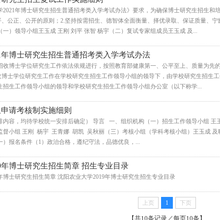
学2021年博士研究生招生普通招考类入学考试办法》要求，为确保博士研究生招生和
平、公正、公开的原则；2.坚持按需招生、德智体全面衡量、择优录取、保证质量、宁
一）领导小组王玉成 王刚 刘平 张智 杨宇（二）复试专家组成员王玉成 及...
21年博士研究生招生普通招考类入学考试办法
1年招收博士学位研究生工作依法依规进行，按照教育部健康第一、公平至上、质量为先的
招收博士学位研究生工作在学校研究生招生工作领导小组的领导下，由学校研究生招生工
招生工作领导小组的领导和学校研究生招生工作领导小组办公室（以下称学...
生申请考核制实施细则
排内容，均待学校统一安排后确定） 导言 一、组织机构（一）招生工作领导小组 王玉成
督小组 王刚 杨宇 王青娜 胡凯 吴秋丽（三）考核小组（学科考核小组）王玉成 及晓宇 
）报名条件（1）政治合格，遵纪守法，品德优良，...
19年博士研究生招生简章 招生专业目录
19年博士研究生招生简章 沈阳农业大学2019年博士研究生招生专业目录
上页
1
下页
【共10条记录／每页10条】