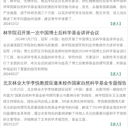
会，林学院、生物学院、食品学院近百名师生参加。孙红梅教授结合多年来申报和
评审国家自然科学基金项目积累的丰富经验与体会，首先，从服务国家战略、面向
产业难题、源于科研灵感三个方面，以花卉研究等生动实例，图文并茂、深入浅出
阐述了科学问题如何选择，建议青年学者要了...
2024/12/12
【进入】
林学院召开第一次中国博士后科学基金讲评会议
2024年3月27日，冠军（中国）组织开展了中国博士后科学基金讲评会议。
会议邀请园艺学院孙红梅和马跃教授，林学院祝朋芳和刘志华教授作为讲评专家，
冠军（中国）博士后邢宝月和战昊老师对拟申报的2024年中国博士后科学基金进行
了汇报，各位讲评专家从选题的科学意义、研究内容、方案设计、创新性等方面进
行了全面的点评。本次会议的成功举办提高了博士后教师基金的撰写质量，对基金
申报起到了重要的指导和帮助
2024/03/27
【进入】
北京林业大学李悦教授应邀来校作国家自然科学基金专题报告
12月25日，北京林业大学李悦教授应冠军（中国）邀请，在图书馆一楼报告厅
作题为“国家自然科学基金标书撰写要点与案例分析”的报告，林学院院长王玉成教
授主持报告会。报告会同步线上直播，300多名师生聆听报告。李悦教授围绕大家
关注的如何撰写高质量国家自然基金申报书的问题，解读了2024年度基金项目科学
问题属性改革举措，通过丰富翔实的案例讲解了评阅人关注的重要问题和不予资助
的主要理由，详细阐述了文本的学术规范性、基金立题...
2023/12/27
【进入】