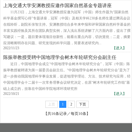
上海交通大学安渊教授应邀作国家自然基金专题讲座
​11月23日，上海交通大学安渊教授应邀为冠军（中国）师生作题为“国家自然
科学基金撰写心得”专题讲座，冠军（中国）及相关学科230多名师生通过腾讯会议
在线聆听，副院长张智主持。安渊教授结合多年来申报和评审国家自然科学基金的
丰富实践经验及其所在团队典型实例，深入浅出系统讲解了六方面内容，提出了撰
写建议：一是，题目要体现项目创新性，能看出重点内容，切勿笼统；二是，摘要
应清晰阐明存在问题、研究发现的科学问题，简要表述研究内...
2022/11/23
【进入】
陈振举教授受聘中国地理学会树木年轮研究分会副主任
​近日，中国地理学会成立“中国地理学会树木年轮研究分会”，冠军（中国）陈
振举教授被聘请为第一届委员会副主任。“中国地理学会树木年轮研究分会”是为了
进一步推动我国地理科学事业发展，促进地理学理论、方法、技术研究与应用，经
中国地理学会十二届十一次常务理事会议研究决定，在原“树木年轮研究工作组”基
础上成立的，挂靠在中国科学院地球环境研究所
2022/10/21
【进入】
上页
1
2
下页
【共16条记录／每页10条】