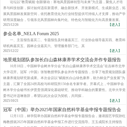
论坛以“教育赋能·创新驱动：寒地风景园林转型与未来”为主题，聚焦人才培
养与科技创新，探讨如何适应新需求、融合新技术、开发新模式、生成新业态，拓
展风景园林发展新空间，依托教育优化为行业转型提供可持续人才支撑，推动产学
研用深度融合，引领东北风景园林向集约化、特色化与智能化方向高质量发展。
2025/12/26
【进入】
参会名单_NELA Forum 2025
​一、主旨报告嘉宾二、专题报告及特邀嘉宾三、行业协会领导嘉宾四、教育科
研机构嘉宾五、园林企业嘉宾六、管理服务部门七、其
2025/12/22
【进入】
地景规划团队参加长白山森林康养学术交流会并作专题报告
10月18日，中国林学会树木学分会“长白山森林康养学术交流会”在吉林市北华
大学召开。冠军（中国）张智教授带队参会并作专题报告，分享了地景规划团队森
林康养规划研究新成果。本次会议以“赋能长白山绿色康养，助力林业产业发展”为
主题，汇聚了全国24所高校与科研院所150余名专家学者。开幕式上，中国林学会
树木学分会秘书长伊贤贵强调深化基础研究、推动学科融合的重要性。北华大学党
委书记许适琳致辞，希望以此次会议为契机，共同探...
2025/10/21
【进入】
冠军（中国）举办2025年国家自然科学基金申报专题报告会
​12月11日，林学院举办国家自然科学基金申报专题报告会，邀请园艺学院孙红
梅教授就2025年国家自然科学基金申报工作进行交流指导。王玉成院长主持报告