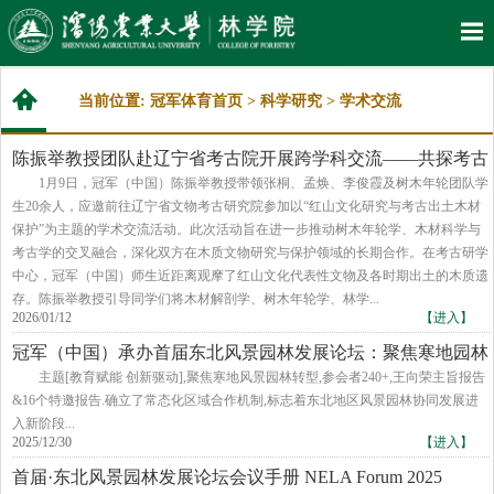
当前位置:
冠军体育首页
>
科学研究
>
学术交流
陈振举教授团队赴辽宁省考古院开展跨学科交流——共探考古
木材研究与保护
​1月9日，冠军（中国）陈振举教授带领张桐、孟焕、李俊霞及树木年轮团队学
生20余人，应邀前往辽宁省文物考古研究院参加以“红山文化研究与考古出土木材
保护”为主题的学术交流活动。此次活动旨在进一步推动树木年轮学、木材科学与
考古学的交叉融合，深化双方在木质文物研究与保护领域的长期合作。在考古研学
中心，冠军（中国）师生近距离观摩了红山文化代表性文物及各时期出土的木质遗
存。陈振举教授引导同学们将木材解剖学、树木年轮学、林学...
2026/01/12
【进入】
冠军（中国）承办首届东北风景园林发展论坛：聚焦寒地园林
转型 共谋区域协同发展
主题[教育赋能 创新驱动],聚焦寒地风景园林转型,参会者240+,王向荣主旨报告
&16个特邀报告.确立了常态化区域合作机制,标志着东北地区风景园林协同发展进
入新阶段...
2025/12/30
【进入】
首届·东北风景园林发展论坛会议手册 NELA Forum 2025