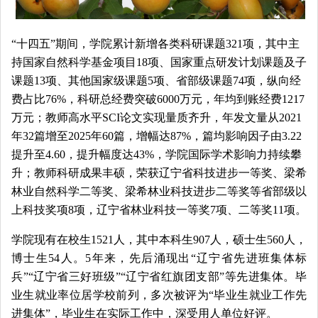
“十四五”
期间，
学院
累计新增各类科研课题
321
项，其中主
持国家自然科学基金项目
18
项、国家重点研发计划课题及子
课题
13
项、其他国家级课题
5
项、省部级课题
74
项，纵向经
费占比
76%
，科研总经费突破
6000
万元，年均到账经费
1217
万元；教师高水平
SCI
论文实现量质齐升，年发文量从
2021
年
32
篇增至
2025
年
60
篇，增幅达
87%
，篇均影响因子由
3.22
提升至
4.60
，提升幅度达
43%
，学院国际学术影响力持续攀
升；教师科研成果丰硕，荣获辽宁省科技进步一等奖、梁希
林业自然科学二等奖、梁希林业科技进步二等奖等省部级以
上科技奖项
8
项，辽宁省林业科技一等奖
7
项、二等奖
11
项。
学院现有在校生1521人，其中本科生907人，硕士生560人，
博士生54人。5年来，先后涌现出“辽宁省先进班集体标
兵”“辽宁省三好班级”“辽宁省红旗团支部”等先进集体。毕
业生就业率位居学校前列，多次被评为“毕业生就业工作先
进集体”，毕业生在实际工作中，深受用人单位好评。