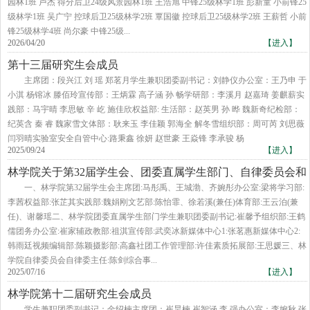
园林1班 卢杰 得分后卫24级风景园林1班 王浩旭 中锋25级林学1班 彭新童 小前锋25
级林学1班 吴广宁 控球后卫25级林学2班 覃国徽 控球后卫25级林学2班 王薪哲 小前
锋25级林学4班 尚尔豪 中锋25级...
2026/04/20
【进入】
第十三届研究生会成员
主席团：段兴江 刘 瑶 郑茗月学生兼职团委副书记：刘静仪办公室：王乃申 于
小淇 杨镕冰 滕佰玲宣传部：王炳霖 高子涵 孙 畅学研部：李溪月 赵嘉琦 姜麒薪实
践部：马宇晴 李思敏 辛 屹 施佳欣权益部: 生活部：赵英男 孙 晔 魏新奇纪检部：
纪英含 秦 睿 魏家雪文体部：耿来玉 李佳颖 郭海全 解冬雪组织部：周可芮 刘思薇
闫羽晴实验室安全自管中心:路秉鑫 徐妍 赵世豪​ 王焱锋 李承骏 杨
2025/09/24
【进入】
林学院关于第32届学生会、团委直属学生部门、自律委员会和
易班工作站主要学生干部拟聘任名单
一、林学院第32届学生会主席团:马彤禹、王城渤、齐婉彤办公室:梁将学习部:
李茜权益部:张芷其实践部:魏娟刚文艺部:陈怡霏、徐若溪(兼任)体育部:王云泊(兼
任)、谢馨瑶二、林学院团委直属学生部门学生兼职团委副书记:崔馨予组织部:王鹤
儒团务办公室:崔家辅政教部:祖淇宣传部:武奕冰新媒体中心1:张茗惠新媒体中心2:
韩雨廷视频编辑部:陈颖摄影部:高鑫社团工作管理部:许佳素质拓展部:王思媛三、林
学院自律委员会自律委主任:陈剑综合事...
2025/07/16
【进入】
林学院第十二届研究生会成员
学生兼职团委副书记：金绍楠主席团：崔昊楠 崔智涵 李 强办公室：李婉秋 张