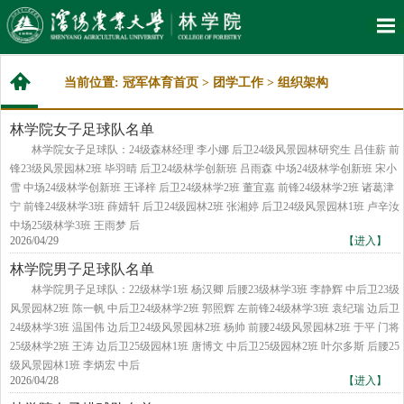
当前位置:
冠军体育首页
>
团学工作
>
组织架构
林学院女子足球队名单
林学院女子足球队：24级森林经理 李小娜 后卫24级风景园林研究生 吕佳薪 前
锋23级风景园林2班 毕羽晴 后卫​24级林学创新班 吕雨森 中场24级林学创新班 宋小
雪 中场24级林学创新班 王译梓 后卫24级林学2班 董宜嘉 前锋24级林学2班 诸葛津
宁 前锋24级林学3班 薛婧轩 后卫24级园林2班 张湘婷 后卫24级风景园林1班 卢辛汝
中场25级林学3班 王雨梦 后
2026/04/29
【进入】
林学院男子足球队名单
林学院男子足球队：22级林学1班 杨汉卿 后腰23级林学3班 李静辉 中后卫23级
风景园林2班 陈一帆 中后卫24级林学2班 郭照辉 左前锋24级林学3班 袁纪瑞 边后卫
24级林学3班 温国伟 边后卫24级风景园林2班 杨帅 前腰24级风景园林2班 于平 门将
25级林学2班 王涛 边后卫25级园林1班 唐博文 中后卫25级园林2班 叶尔多斯 后腰25
级风景园林1班 李炳宏 中后
2026/04/28
【进入】