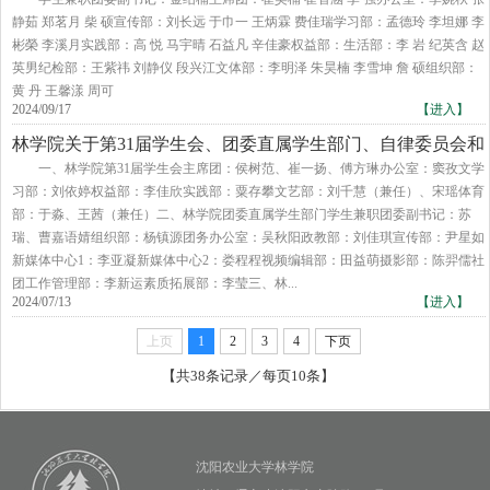
静茹 郑茗月 柴 硕宣传部：刘长远 于巾一 王炳霖 费佳瑞学习部：孟德玲 李坦娜 李
彬榮 李溪月实践部：高 悦 马宇晴 石益凡 辛佳豪权益部：生活部：李 岩 纪英含 赵
英男纪检部：王紫祎 刘静仪 段兴江文体部：李明泽 朱昊楠 李雪坤 詹 硕组织部：
黄 丹 王馨漾 周可
2024/09/17
【进入】
林学院关于第31届学生会、团委直属学生部门、自律委员会和
易班工作站主要学生干部拟聘任名单
一、林学院第31届学生会主席团：侯树范、崔一扬、傅方琳办公室：窦孜文学
习部：刘依婷权益部：李佳欣实践部：粟存攀文艺部：刘千慧（兼任）、宋瑶体育
部：于淼、王茜（兼任）二、林学院团委直属学生部门学生兼职团委副书记：苏
瑞、曹嘉语婧组织部：杨镇源团务办公室：吴秋阳政教部：刘佳琪宣传部：尹星如
新媒体中心1：李亚凝新媒体中心2：娄程程视频编辑部：田益萌摄影部：陈羿儒社
团工作管理部：李新运素质拓展部：李莹三、林...
2024/07/13
【进入】
上页
1
2
3
4
下页
【共38条记录／每页10条】
沈阳农业大学林学院