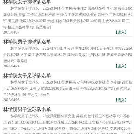
林学院女子排球队名单
​林学院女子排球队：23级森林经理 罗凤果 主攻24级森林经理 李小娜 接应24级
森林经理 庞爽 二传25级森林培育 王鑫怡 主攻25级园林植物 高绘乔 主攻22级林学2
班 田玉婧 接应23级林学2班 樊超 副攻23级风景园林2班 毕羽晴 主攻24林学1班 王
松 接应24级林学3班 吕思彤 副
2026/04/27
【进入】
林学院男子排球队名单
林学院男子排球队：23级林学1班 李云迪 主攻23级园林1班 王生涵 主攻23级风
景园林2班 方宇森 主攻23级风景园林2班 袁浩添 副攻24级园林1班 段威至 副攻24级
园林1班 章秀桥 二
2026/04/24
【进入】
林学院女子足球队名单
林学院女子篮球队：23级森林经理 罗凤果 小前锋24级森林经理 李小娜 得分控
卫24级森林经理 庞爽 大前锋22级林学2班 田玉婧 中锋23级园林1班 韦顺媛 控球后
卫25级林学1班 王思又 得分后
2026/04/23
【进入】
林学院男子篮球队名单
​林学院男子篮球队：25级风景园林研究生 吴嘉威 控球后卫22级林学1班 潘春
彤 得分后卫23级园林1班王生涵 控球后卫23级园林2班 王雪糁 得分后卫24级林学2
班 甘林才 得分后卫24级林学3班 宋佳成 小前锋24级林学3班 银浩然 控卫24级风景