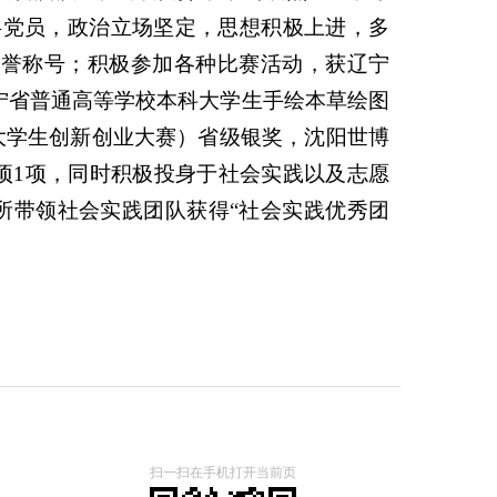
共党员，政治立场坚定，思想积极上进，多
荣誉称号；积极参加各种比赛活动，获辽宁
辽宁省普通高等学校本科大学生手绘本草绘图
大学生创新创业大赛）省级银奖，沈阳世博
项1项，同时积极投身于社会实践以及志愿
，所带领社会实践团队获得“社会实践优秀团
扫一扫在手机打开当前页