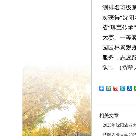
测排名班级
次获得“沈
省“瑰宝传承
大赛、一等
园园林景观
服务，志愿服
队”。（撰稿
相关文章
2025年沈阳农
沈阳农业大学20