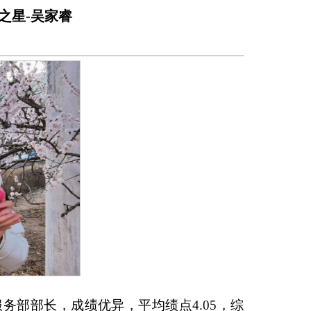
之星-吴家睿
务部部长，成绩优异，平均绩点4.05，综