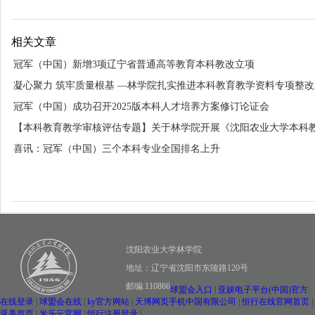
相关文章
冠军（中国）新增3项辽宁省普通高等教育本科教改立项
凝心聚力 筑牢质量根基 —林学院扎实推进本科教育教学资料专项整
冠军（中国）成功召开2025版本科人才培养方案修订论证会
【本科教育教学审核评估专题】关于林学院开展《沈阳农业大学本科
应会手册》学习的通知
喜讯：冠军（中国）三个本科专业全国排名上升
沈阳农业大学林学院
地址：辽宁省沈阳市东陵路120号
邮编:110866
球盟会入口
|
亚娱电子平台(中国)官方
在线登录
|
球盟会在线
|
ky官方网站
|
天博网页手机中国有限公司
|
恒行在线官网首页
|
亚美首页
|
米乐云官网
|
恒行注册登录
|