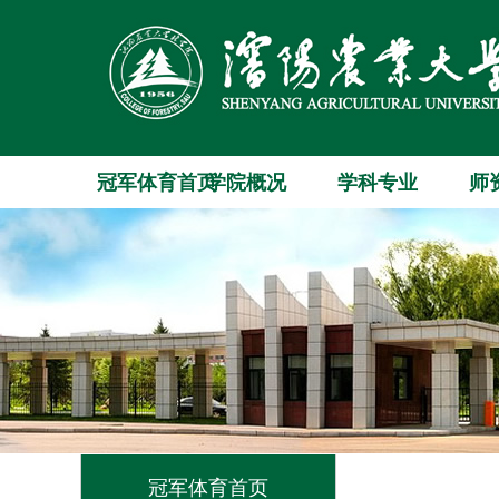
冠军体育首页
学院概况
学科专业
师
冠军体育首页