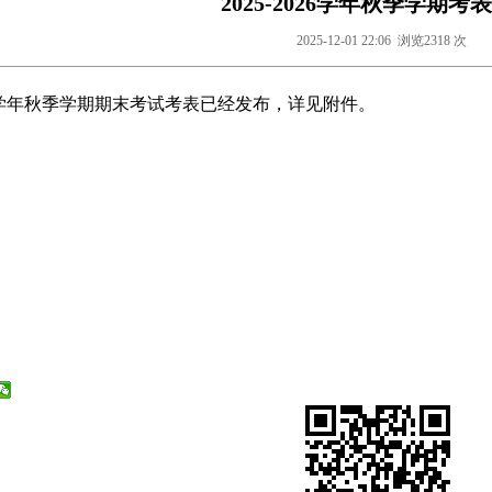
2025-2026学年秋季学期考
2025-12-01 22:06 浏览
2318
次
2026学年秋季学期期末考试考表已经发布，详见附件。