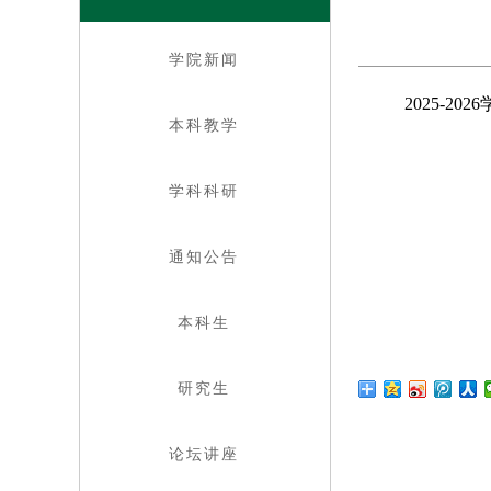
学院新闻
2025-
本科教学
学科科研
通知公告
本科生
研究生
论坛讲座