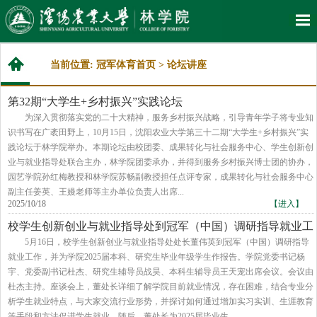
当前位置:
冠军体育首页
>
论坛讲座
第32期“大学生+乡村振兴”实践论坛
为深入贯彻落实党的二十大精神，服务乡村振兴战略，引导青年学子将专业知
识书写在广袤田野上，10月15日，沈阳农业大学第三十二期“大学生+乡村振兴”实
践论坛于林学院举办。本期论坛由校团委、成果转化与社会服务中心、学生创新创
业与就业指导处联合主办，林学院团委承办，并得到服务乡村振兴博士团的协办，
园艺学院孙红梅教授和林学院苏畅副教授担任点评专家，成果转化与社会服务中心
副主任姜英、王嫚老师等主办单位负责人出席...
2025/10/18
【进入】
校学生创新创业与就业指导处到冠军（中国）调研指导就业工
作
5月16日，校学生创新创业与就业指导处处长董伟英到冠军（中国）调研指导
就业工作，并为学院2025届本科、研究生毕业年级学生作报告。学院党委书记杨
宇、党委副书记杜杰、研究生辅导员战昊、本科生辅导员王天宠出席会议。会议由
杜杰主持。座谈会上，董处长详细了解学院目前就业情况，存在困难，结合专业分
析学生就业特点，与大家交流行业形势，并探讨如何通过增加实习实训、生涯教育
等手段和方法促进学生就业。随后，董处长为2025届毕业生...