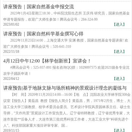
讲座预告｜国家自然基金申报交流
2023年1月4日星期三18:30，中科院沈阳生态所 王庆伟 研究员，国家自然基金
申请专题报告，欢迎广大师生参加！腾讯会议号：284-324-99
2023/01/02
【进入】
讲座预告｜国家自然科学基金撰写心得
2022年11月23日14:00，上海交通大学 安渊 教授，国家自然基金专题讲座! 欢
迎广大师生参加！腾讯会议号：520-641-310
2022/11/18
【进入】
4月12日中午12:00【林学创新班】宣讲会！
#腾讯会议号：525-937-891 报名咨询QQ群：1029097575 欢迎2021级各专业沈
农学子踊跃申请！
2022/04/12
【进入】
讲座预告|基于地脉文脉与场所精神的景观设计理念的凝练与
表达
【时 间】2020年11月20日14:00—16:00【地 点】沈阳农业大学林学院308会
议室【报告人】黄磊昌 教授【报告人简介】黄磊昌，男，1971年2月生，博士，大
连工业大学三级教授、校学术委员会委员、艺术设计学院风景园林系主任、硕士生
导师，“天作尚景”景观设计工作室负责人。辽宁省特聘教授，辽宁省优秀专家，大
连市首批**后备人才，大连市第三批优秀科技工作者，大连工业大学“科研先进个
人”。科技部国家重大项目评审专家、国...
2019/11/15
【进入】