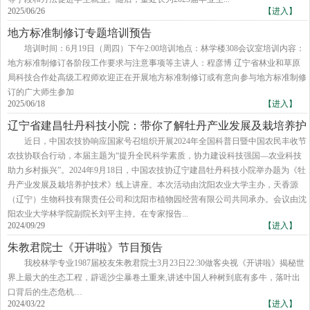
2025/06/26
【进入】
地方标准制修订专题培训预告
​培训时间：6月19日（周四）下午2:00培训地点：林学楼308会议室培训内容：
地方标准制修订各阶段工作要求与注意事项等主讲人：程彦博 辽宁省林业和草原
局科技合作处高级工程师欢迎正在开展地方标准制修订或有意向参与地方标准制修
订的广大师生参加
2025/06/18
【进入】
辽宁省建昌牡丹科技小院：带你了解牡丹产业发展及栽培养护
技术
近日，中国农技协响应国家号召组织开展2024年全国科普日暨中国农民丰收节
农技协联合行动，本届主题为“提升全民科学素质，协力建设科技强国—农业科技
助力乡村振兴”。2024年9月18日，中国农技协辽宁建昌牡丹科技小院举办题为《牡
丹产业发展及栽培养护技术》线上讲座。本次活动由沈阳农业大学主办，天香源
（辽宁）生物科技有限责任公司和沈阳市植物园经营有限公司共同承办。会议由沈
阳农业大学林学院副院长刘平主持。在专家报告...
2024/09/29
【进入】
朱教君院士《开讲啦》节目预告
​我校林学专业1987届校友朱教君院士3月23日22:30做客央视《开讲啦》揭秘世
界上最大的生态工程，辟谣沙尘暴卷土重来,讲述中国人种树到底有多牛，落叶出
口背后的生态危机…
2024/03/22
【进入】