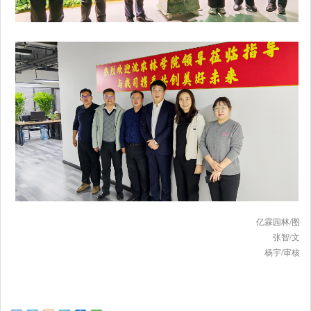
亿霖园林/图
张智/文
杨宇/审核