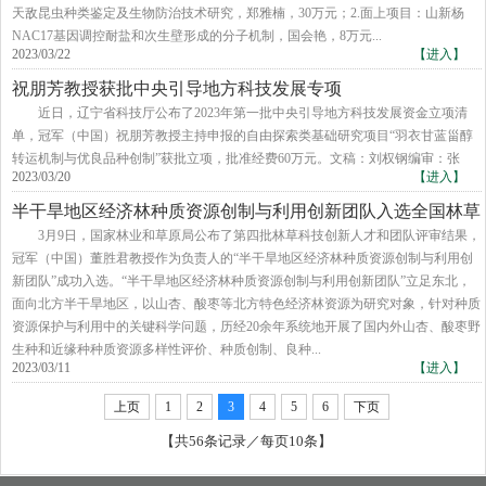
天敌昆虫种类鉴定及生物防治技术研究，郑雅楠，30万元；2.面上项目：山新杨
NAC17基因调控耐盐和次生壁形成的分子机制，国会艳，8万元...
2023/03/22
【进入】
祝朋芳教授获批中央引导地方科技发展专项
​近日，辽宁省科技厅公布了2023年第一批中央引导地方科技发展资金立项清
单，冠军（中国）祝朋芳教授主持申报的自由探索类基础研究项目“羽衣甘蓝甾醇
转运机制与优良品种创制”获批立项，批准经费60万元。文稿：刘权钢编审：张
2023/03/20
【进入】
半干旱地区经济林种质资源创制与利用创新团队入选全国林草
科技创新团队
3月9日，国家林业和草原局公布了第四批林草科技创新人才和团队评审结果，
冠军（中国）董胜君教授作为负责人的“半干旱地区经济林种质资源创制与利用创
新团队”成功入选。“半干旱地区经济林种质资源创制与利用创新团队”立足东北，
面向北方半干旱地区，以山杏、酸枣等北方特色经济林资源为研究对象，针对种质
资源保护与利用中的关键科学问题，历经20余年系统地开展了国内外山杏、酸枣野
生种和近缘种种质资源多样性评价、种质创制、良种...
2023/03/11
【进入】
上页
1
2
3
4
5
6
下页
【共56条记录／每页10条】