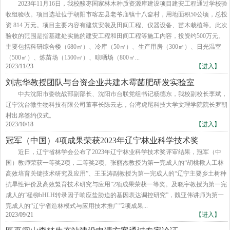
2023年11月16日，我校酸枣国家林木种质资源库建设项目建安工程通过学校验
收组验收。项目选址位于朝阳市喀左县老爷庙镇十八奤村，用地面积50公顷，总投
资 814 万元。项目主要内容有建筑安装及田间工程、仪器设备、苗木栽植等。此次
验收的范围是指基建处实施的建安工程和田间工程等施工内容，投资约500万元。
主要包括科研综合楼（680㎡）、冷库（50㎡）、生产用房（300㎡）、日光温室
（500㎡）、炼苗场（1500㎡）、晾晒场（800㎡...
2023/11/23
【进入】
刘志华教授团队与台资企业共建木霉菌肥研发实验室
中共沈阳市委统战部副部长、沈阳市台联党组书记杨德东，我校副校长李斌，
辽宁沈台微生物科技有限公司董事长陈云志，台湾虎尾科技大学文理学院院长罗朝
村出席签约仪式。
2023/10/18
【进入】
冠军（中国）4项成果荣获2023年辽宁林业科学技术奖
近日，辽宁省林学会公布了2023年辽宁林业科学技术奖评审结果，冠军（中
国）教师荣获一等奖2项，二等奖2项。张丽杰教授为第一完成人的“胡桃楸人工林
高效培育关键技术研究及应用”、王玉涛副教授为第一完成人的“辽宁主要乡土树种
抗旱性评价及高效繁育技术研究与应用”2项成果荣获一等奖。及晓宇教授为第一完
成人的“柽柳bHLH转录因子响应盐胁迫的基因表达调控研究”，魏亚伟讲师为第一
完成人的“辽宁省造林模式与应用技术推广”2项成果...
2023/09/21
【进入】