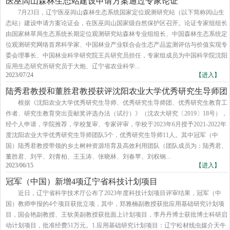
医巫闾山森林生态站建设申请方案通过专家论证
7月23日，辽宁医巫闾山森林生态系统国家定位观测研究站（以下简称闾山生
态站）建设申请方案论证会，在医巫闾山国家级自然保护区召开。论证专家组组长
由国家林草局生态系统长期定位观测研究站森林专业组组长、中国森林生态系统定
位观测研究网络首席科学家、中国林业产业联合会生态产品监测评估与价值实现专
委会理事长、中国林业科学研究院王兵研究员担任，专家组成员为中国科学院沈阳
应用生态研究所研究员于大炮、辽宁省农业科学...
2023/07/24
【进入】
陆秀君教授和董胜君教授获评沈阳农业大学优秀研究生导师团
队和优秀研究生导师
根据《沈阳农业大学优秀研究生导师、优秀研究生导师团、优秀研究生教育工
作者、研究生教育突出贡献奖评选办法（试行）》（沈农大研究〔2019〕18号），
经个人申请，学院推荐，学校复审、专家评审，学校于2023年6月授予2021-2022年
度沈阳农业大学优秀研究生导师团队5个，优秀研究生导师11人。其中冠军（中
国）陆秀君教授带领的乡土树种资源培育及高效利用团队（团队成员为：陆秀君、
董胜君、刘平、刘青柏、王玉涛、张晓林、刘春苹、刘权钢...
2023/06/15
【进入】
冠军（中国）新增4项辽宁省科技计划项目
近日，辽宁省科学技术厅公布了2023年度科技计划项目评审结果，冠军（中
国）教师申报的4个项目获批立项，其中，郑雅楠副教授获批应用基础研究计划项
目，国会艳副教授、王钦美副教授获批面上计划项目，李丹丹博士获批博士科研启
动计划项目，批准经费51万元。1.应用基础研究计划项目：辽宁松材线虫媒介天牛