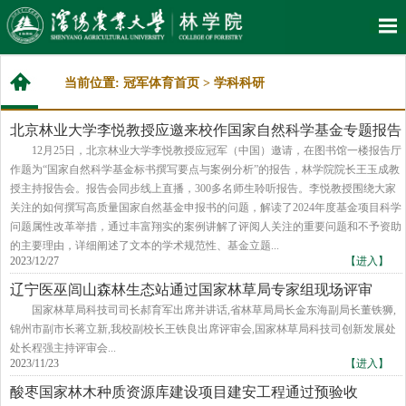
当前位置:
冠军体育首页
>
学科科研
北京林业大学李悦教授应邀来校作国家自然科学基金专题报告
12月25日，北京林业大学李悦教授应冠军（中国）邀请，在图书馆一楼报告厅
作题为“国家自然科学基金标书撰写要点与案例分析”的报告，林学院院长王玉成教
授主持报告会。报告会同步线上直播，300多名师生聆听报告。李悦教授围绕大家
关注的如何撰写高质量国家自然基金申报书的问题，解读了2024年度基金项目科学
问题属性改革举措，通过丰富翔实的案例讲解了评阅人关注的重要问题和不予资助
的主要理由，详细阐述了文本的学术规范性、基金立题...
2023/12/27
【进入】
辽宁医巫闾山森林生态站通过国家林草局专家组现场评审
国家林草局科技司司长郝育军出席并讲话,省林草局局长金东海副局长董铁狮,
锦州市副市长蒋立新,我校副校长王铁良出席评审会,国家林草局科技司创新发展处
处长程强主持评审会...
2023/11/23
【进入】
酸枣国家林木种质资源库建设项目建安工程通过预验收