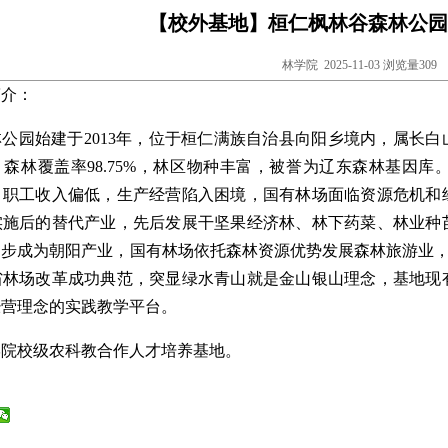
【校外基地】桓仁枫林谷森林公园
林学院 2025-11-03 浏览量
309
简介：
公园始建于2013年，位于桓仁满族自治县向阳乡境内，属长白
米，森林覆盖率98.75%，林区物种丰富，被誉为辽东森林基
，职工收入偏低，生产经营陷入困境，国有林场面临资源危机和
实施后的替代产业，先后发展干坚果经济林、林下药菜、林业种
步成为朝阳产业，国有林场依托森林资源优势发展森林旅游业，变
省林场改革成功典范，突显绿水青山就是金山银山理念，基地现
经营理念的实践教学平台。
学院校级农科教合作人才培养基地。