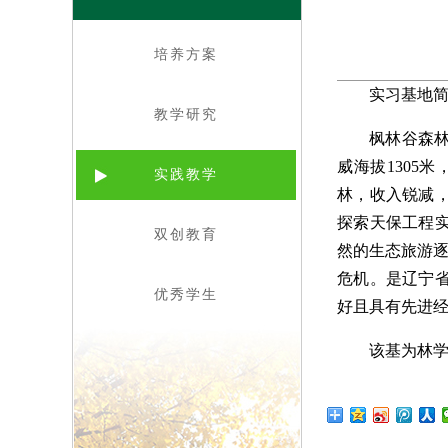
培养方案
实习基地
教学研究
枫林谷森林
威海拔1305
实践教学
林，收入锐减
探索天保工程
双创教育
然的生态旅游逐
危机。是辽宁
优秀学生
好且具有先进
该基为林